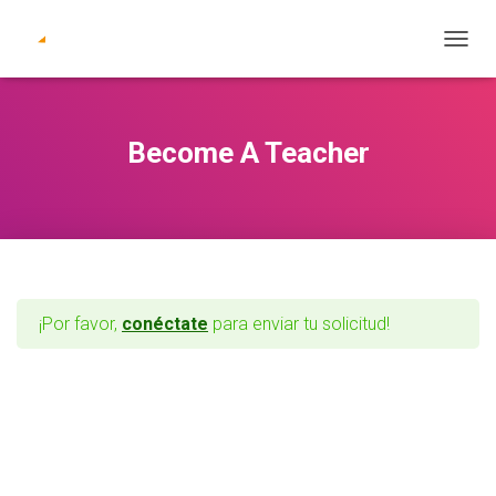
C
A
M
B
I
Become A Teacher
A
R
M
O
D
O
D
E
¡Por favor,
conéctate
para enviar tu solicitud!
N
A
V
E
G
A
C
I